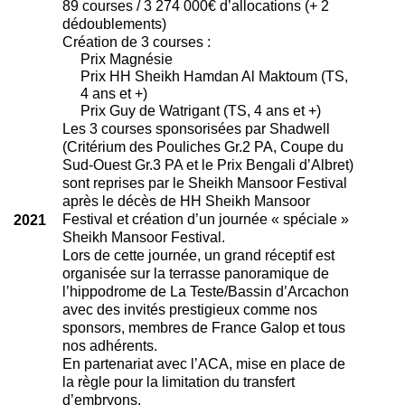
89 courses / 3 274 000€ d’allocations (+ 2
dédoublements)
Création de 3 courses :
Prix Magnésie
Prix HH Sheikh Hamdan Al Maktoum (TS,
4 ans et +)
Prix Guy de Watrigant (TS, 4 ans et +)
Les 3 courses sponsorisées par Shadwell
(Critérium des Pouliches Gr.2 PA, Coupe du
Sud-Ouest Gr.3 PA et le Prix Bengali d’Albret)
sont reprises par le Sheikh Mansoor Festival
après le décès de HH Sheikh Mansoor
Festival et création d’un journée « spéciale »
2021
Sheikh Mansoor Festival.
Lors de cette journée, un grand réceptif est
organisée sur la terrasse panoramique de
l’hippodrome de La Teste/Bassin d’Arcachon
avec des invités prestigieux comme nos
sponsors, membres de France Galop et tous
nos adhérents.
En partenariat avec l’ACA, mise en place de
la règle pour la limitation du transfert
d’embryons.