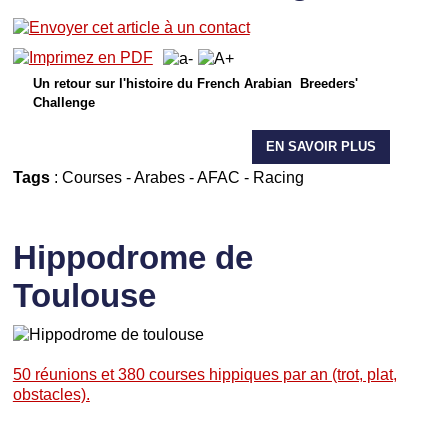
Un retour sur l'histoire du French Arabian Breeders'
Challenge
EN SAVOIR PLUS
Tags
:
Courses
-
Arabes
-
AFAC
-
Racing
Hippodrome de
Toulouse
50 réunions et 380 courses hippiques par an (trot, plat,
obstacles).