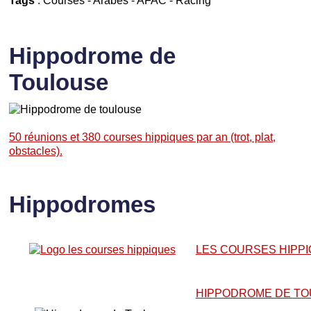
Hippodrome de
Toulouse
50 réunions et 380 courses hippiques par an (trot, plat,
obstacles).
Hippodromes
LES COURSES HIPP
HIPPODROME DE T