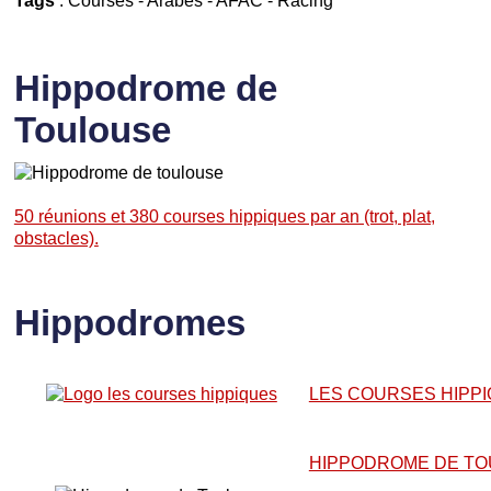
Hippodrome de
Toulouse
50 réunions et 380 courses hippiques par an (trot, plat,
obstacles).
Hippodromes
LES COURSES HIPP
HIPPODROME DE T