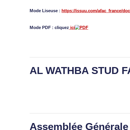
Mode Liseuse :
https://issuu.com/afac_france/do
Mode PDF : cliquez
ici
AL WATHBA STUD 
Assemblée Générale