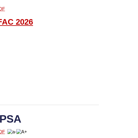
FAC
202
6
 PSA