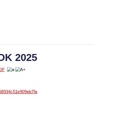
OK 2025
868934c51e909eb7fa