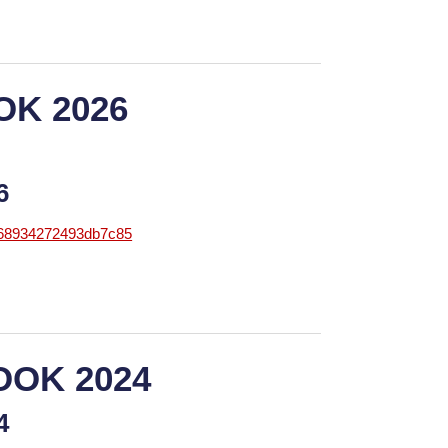
OK 2026
26
868934272493db7c85
OOK 2024
24