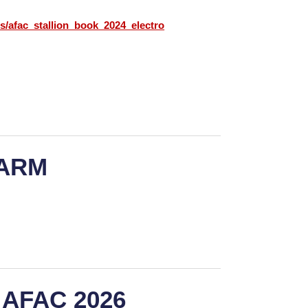
cs/afac_stallion_book_2024_electro
FARM
 AFAC 2026