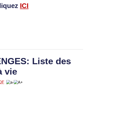
liquez
I
CI
GES: Liste des
à vie