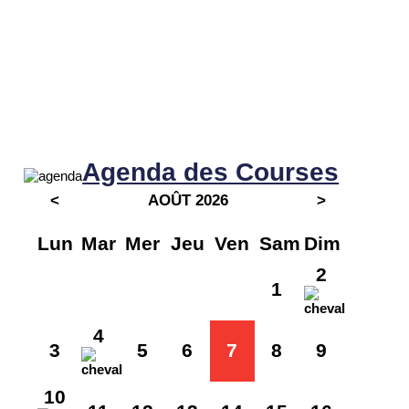
Agenda des Courses
<
AOÛT 2026
>
Lun
Mar
Mer
Jeu
Ven
Sam
Dim
2
1
4
3
5
6
7
8
9
10