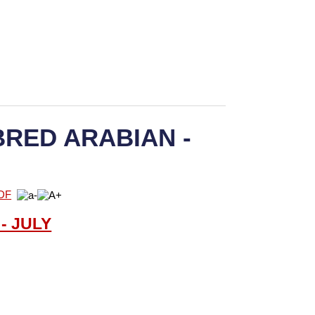
RED ARABIAN -
- J
U
LY