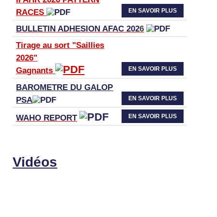
EN SAVOIR PLUS
RACES
BULLETIN ADHESION AFAC 202
6
Tirage au sort "Saillies
2026"
EN SAVOIR PLUS
Gagnants
BAROMETRE DU GALOP
EN SAVOIR PLUS
PSA
EN SAVOIR PLUS
WAHO
REPORT
Vidéos