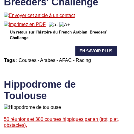
Breeders' Challenge
Un retour sur l'histoire du French Arabian Breeders'
Challenge
EN SAVOIR PLUS
Tags
:
Courses
-
Arabes
-
AFAC
-
Racing
Hippodrome de
Toulouse
50 réunions et 380 courses hippiques par an (trot, plat,
obstacles).