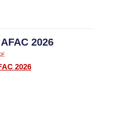
 AFAC 2026
FAC
202
6