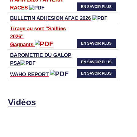
EN SAVOIR PLUS
RACES
BULLETIN ADHESION AFAC 202
6
Tirage au sort "Saillies
2026"
EN SAVOIR PLUS
Gagnants
BAROMETRE DU GALOP
EN SAVOIR PLUS
PSA
EN SAVOIR PLUS
WAHO
REPORT
Vidéos