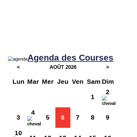
Agenda des Courses
<
AOÛT 2026
>
Lun
Mar
Mer
Jeu
Ven
Sam
Dim
2
1
4
3
5
6
7
8
9
10