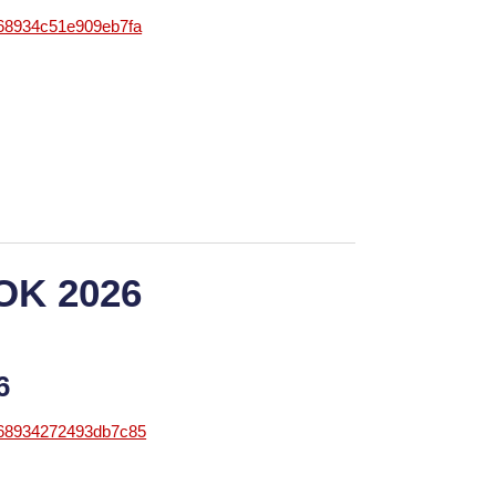
868934c51e909eb7fa
OK 2026
26
868934272493db7c85