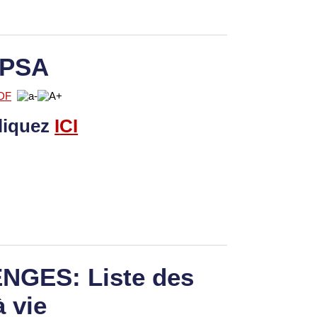
 PSA
liquez
I
CI
GES: Liste des
à vie