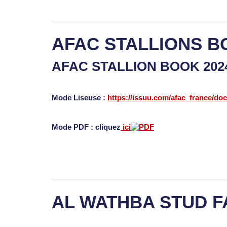
AFAC STALLIONS B
AFAC STALLION BOOK 20
Mode Liseuse :
https://issuu.com/afac_france/do
Mode PDF : cliquez
ici
AL WATHBA STUD 