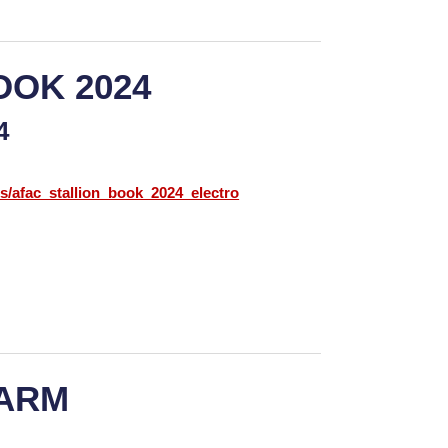
OOK 2024
24
cs/afac_stallion_book_2024_electro
FARM