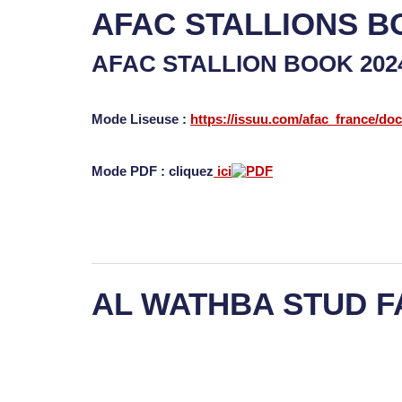
AFAC STALLIONS B
AFAC STALLION BOOK 20
Mode Liseuse :
https://issuu.com/afac_france/do
Mode PDF : cliquez
ici
AL WATHBA STUD 