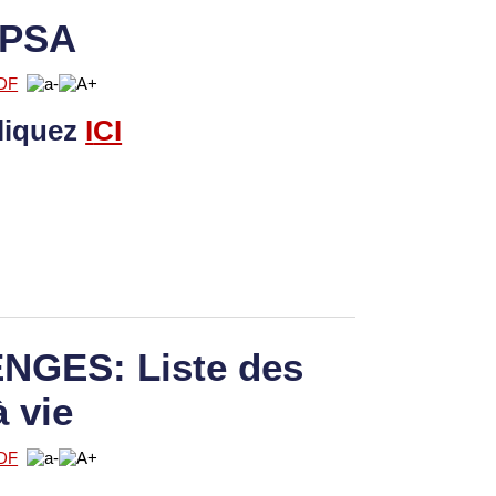
 PSA
liquez
I
CI
GES: Liste des
à vie