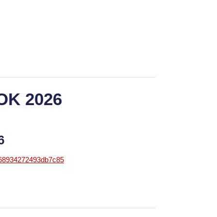
OK 2026
26
868934272493db7c85