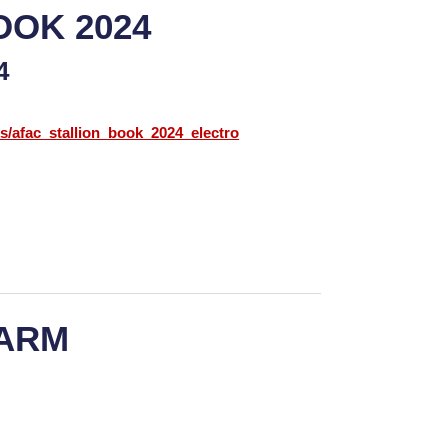
OOK 2024
24
cs/afac_stallion_book_2024_electro
FARM