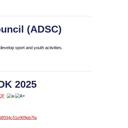
uncil (ADSC)
develop sport and youth activities.
OK 2025
868934c51e909eb7fa