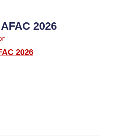
 AFAC 2026
FAC
202
6