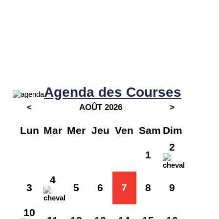
Agenda des Courses
<
AOÛT 2026
>
Lun
Mar
Mer
Jeu
Ven
Sam
Dim
2
1
4
3
5
6
7
8
9
10