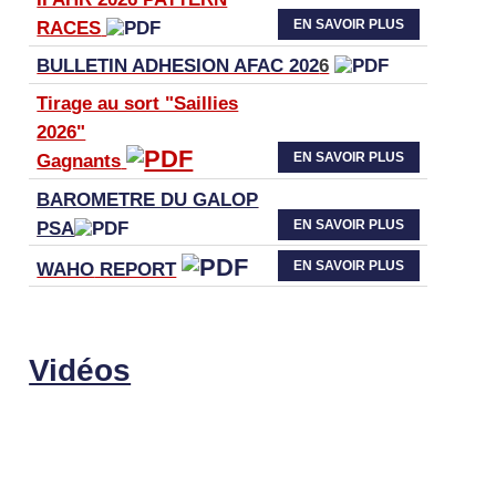
EN SAVOIR PLUS
RACES
BULLETIN ADHESION AFAC 202
6
Tirage au sort "Saillies
2026"
EN SAVOIR PLUS
Gagnants
BAROMETRE DU GALOP
EN SAVOIR PLUS
PSA
EN SAVOIR PLUS
WAHO
REPORT
Vidéos