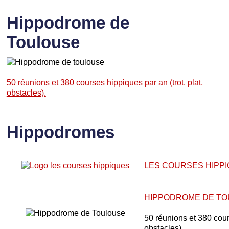
Hippodrome de
Toulouse
50 réunions et 380 courses hippiques par an (trot, plat,
obstacles).
Hippodromes
LES COURSES HIPP
HIPPODROME DE T
50 réunions et 380 cours
obstacles).