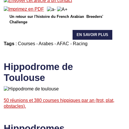
Un retour sur l'histoire du French Arabian Breeders'
Challenge
EN SAVOIR PLUS
Tags
:
Courses
-
Arabes
-
AFAC
-
Racing
Hippodrome de
Toulouse
50 réunions et 380 courses hippiques par an (trot, plat,
obstacles).
Hippodromes