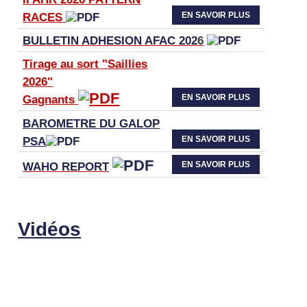
EN SAVOIR PLUS
RACES
BULLETIN ADHESION AFAC 202
6
Tirage au sort "Saillies
2026"
EN SAVOIR PLUS
Gagnants
BAROMETRE DU GALOP
EN SAVOIR PLUS
PSA
EN SAVOIR PLUS
WAHO
REPORT
Vidéos