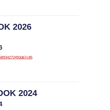
OK 2026
26
868934272493db7c85
OOK 2024
24