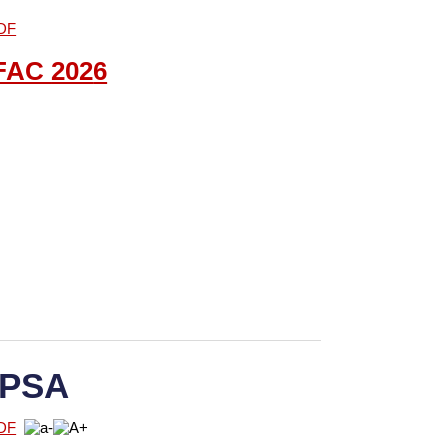
FAC
202
6
 PSA