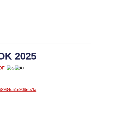
OK 2025
868934c51e909eb7fa