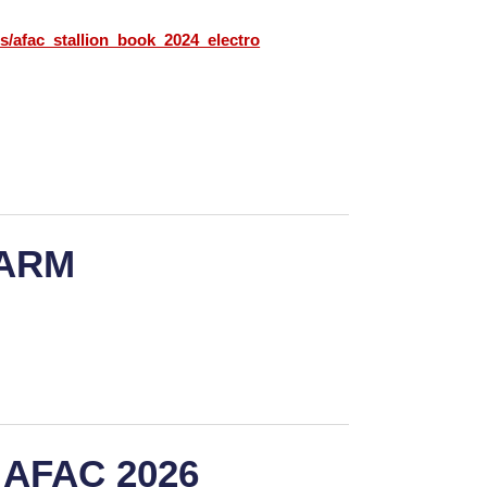
cs/afac_stallion_book_2024_electro
FARM
 AFAC 2026