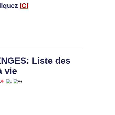
liquez
I
CI
GES: Liste des
à vie