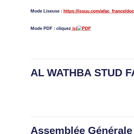
Mode Liseuse :
https://issuu.com/afac_france/do
Mode PDF : cliquez
ici
AL WATHBA STUD 
Assemblée Générale