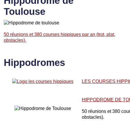
Hippodrome de
Toulouse
50 réunions et 380 courses hippiques par an (trot, plat,
obstacles).
Hippodromes
LES COURSES HIPP
HIPPODROME DE T
50 réunions et 380 cours
obstacles).