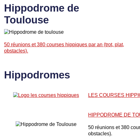
Hippodrome de
Toulouse
50 réunions et 380 courses hippiques par an (trot, plat,
obstacles).
Hippodromes
LES COURSES HIPP
HIPPODROME DE T
50 réunions et 380 cours
obstacles).