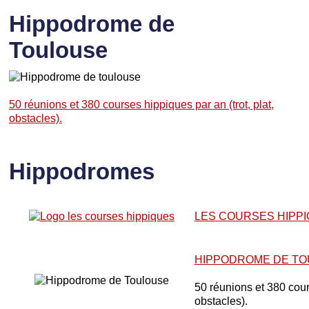
Hippodrome de
Toulouse
50 réunions et 380 courses hippiques par an (trot, plat,
obstacles).
Hippodromes
LES COURSES HIPP
HIPPODROME DE T
50 réunions et 380 cours
obstacles).