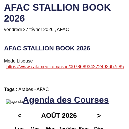
AFAC STALLION BOOK
2026
vendredi 27 février 2026
, AFAC
AFAC STALLION BOOK 2026
Mode Liseuse
:
https://www.calameo.com/read/007868934272493db7c85
Tags :
Arabes
-
AFAC
Agenda des Courses
<
AOÛT 2026
>
Lun
Mar
Mer
Jeu
Ven
Sam
Dim