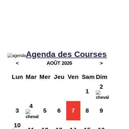
Agenda des Courses
<
AOÛT 2026
>
Lun
Mar
Mer
Jeu
Ven
Sam
Dim
2
1
4
3
5
6
7
8
9
10