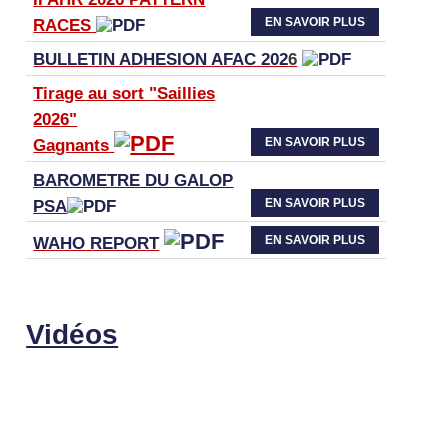
EN SAVOIR PLUS
RACES
BULLETIN ADHESION AFAC 202
6
Tirage au sort "Saillies
2026"
EN SAVOIR PLUS
Gagnants
BAROMETRE DU GALOP
EN SAVOIR PLUS
PSA
EN SAVOIR PLUS
WAHO
REPORT
Vidéos