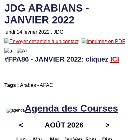
JDG ARABIANS -
JANVIER 2022
lundi 14 février 2022
, JDG
#FPA86 - JANVIER 2022: cliquez
I
CI
Tags :
Arabes
-
AFAC
Agenda des Courses
<
AOÛT 2026
>
Lun
Mar
Mer
Jeu
Ven
Sam
Dim