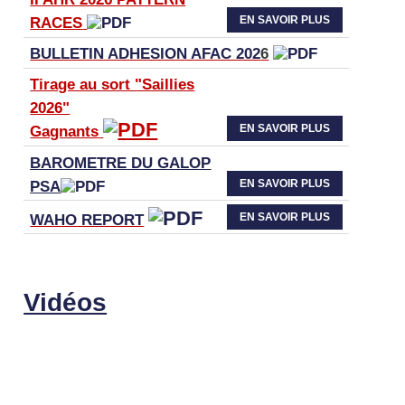
EN SAVOIR PLUS
RACES
BULLETIN ADHESION AFAC 202
6
Tirage au sort "Saillies
2026"
EN SAVOIR PLUS
Gagnants
BAROMETRE DU GALOP
EN SAVOIR PLUS
PSA
EN SAVOIR PLUS
WAHO
REPORT
Vidéos