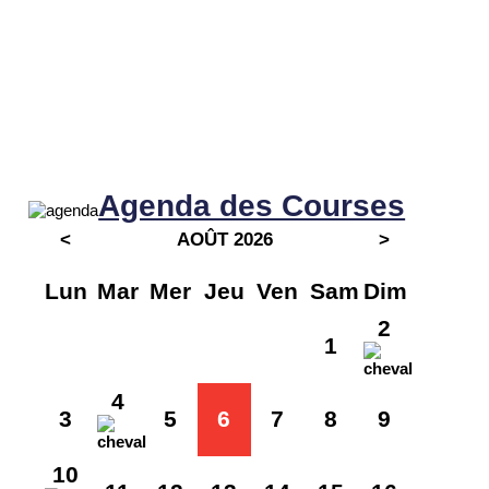
Agenda des Courses
<
AOÛT 2026
>
Lun
Mar
Mer
Jeu
Ven
Sam
Dim
2
1
4
3
5
6
7
8
9
10