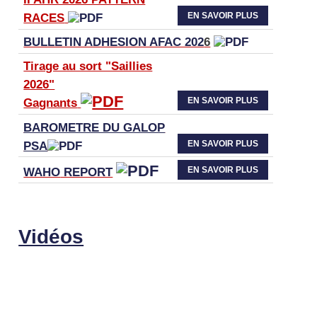
EN SAVOIR PLUS
RACES
BULLETIN ADHESION AFAC 202
6
Tirage au sort "Saillies
2026"
EN SAVOIR PLUS
Gagnants
BAROMETRE DU GALOP
EN SAVOIR PLUS
PSA
EN SAVOIR PLUS
WAHO
REPORT
Vidéos