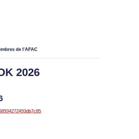
membres de l'AFAC
OK 2026
26
868934272493db7c85