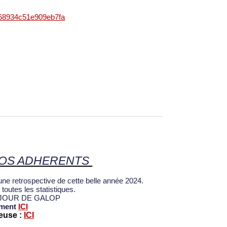
868934c51e909eb7fa
NOS ADHERENTS
e retrospective de cette belle année 2024.
toutes les statistiques.
ec JOUR DE GALOP
ment
ICI
euse :
ICI