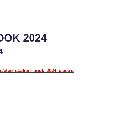
OOK 2024
24
cs/afac_stallion_book_2024_electro