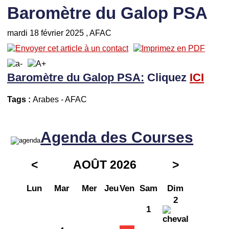
Baromètre du Galop PSA
mardi 18 février 2025
, AFAC
Baromètre du Galop PSA:
Cliquez
I
CI
Tags :
Arabes
-
AFAC
Agenda des Courses
<
AOÛT 2026
>
Lun
Mar
Mer
Jeu
Ven
Sam
Dim
2
1