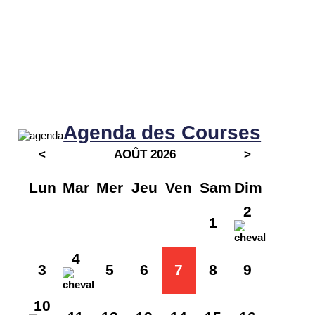
Agenda des Courses
<
AOÛT 2026
>
Lun
Mar
Mer
Jeu
Ven
Sam
Dim
2
1
4
3
5
6
7
8
9
10