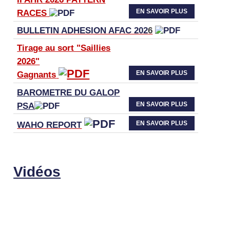
EN SAVOIR PLUS
RACES
BULLETIN ADHESION AFAC 202
6
Tirage au sort "Saillies
2026"
EN SAVOIR PLUS
Gagnants
BAROMETRE DU GALOP
EN SAVOIR PLUS
PSA
EN SAVOIR PLUS
WAHO
REPORT
Vidéos