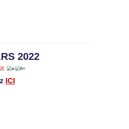
RS 2022
ez
I
CI