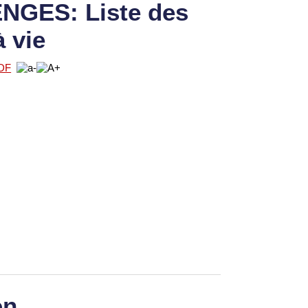
GES: Liste des
à vie
on