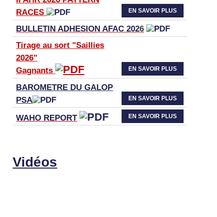
EN SAVOIR PLUS
RACES
BULLETIN ADHESION AFAC 202
6
Tirage au sort "Saillies
2026"
EN SAVOIR PLUS
Gagnants
BAROMETRE DU GALOP
EN SAVOIR PLUS
PSA
EN SAVOIR PLUS
WAHO
REPORT
Vidéos