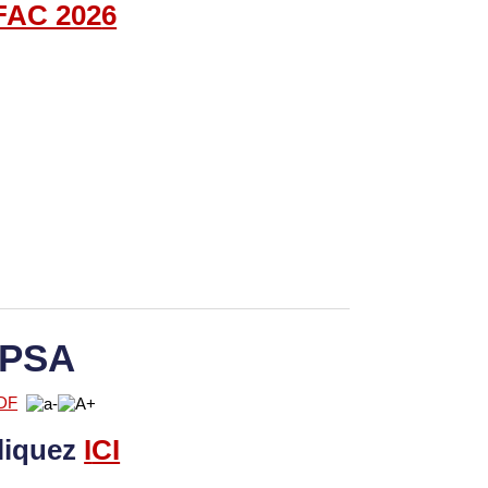
FAC
202
6
 PSA
liquez
I
CI