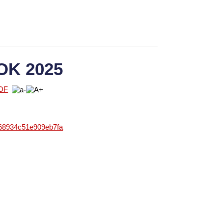
OK 2025
868934c51e909eb7fa