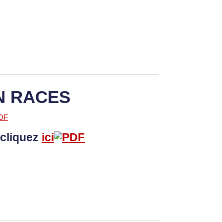
N RACES
cliquez
ici