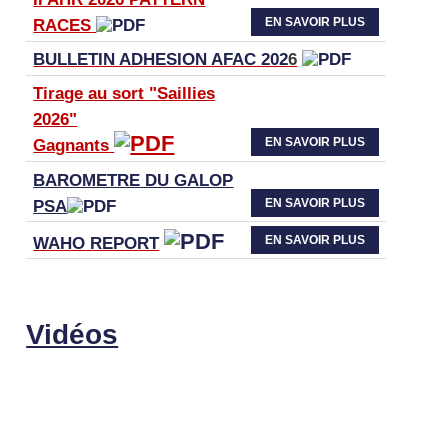
EN SAVOIR PLUS
RACES
BULLETIN ADHESION AFAC 202
6
Tirage au sort "Saillies
2026"
EN SAVOIR PLUS
Gagnants
BAROMETRE DU GALOP
EN SAVOIR PLUS
PSA
EN SAVOIR PLUS
WAHO
REPORT
Vidéos