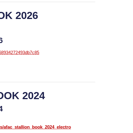
OK 2026
26
868934272493db7c85
OOK 2024
24
cs/afac_stallion_book_2024_electro