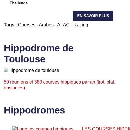
Challenge
EN SAVOIR PLUS
Tags
:
Courses
-
Arabes
-
AFAC
-
Racing
Hippodrome de
Toulouse
50 réunions et 380 courses hippiques par an (trot, plat,
obstacles).
Hippodromes
LES COURSES HIPP