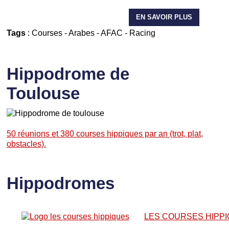
EN SAVOIR PLUS
Tags
:
Courses
-
Arabes
-
AFAC
-
Racing
Hippodrome de
Toulouse
50 réunions et 380 courses hippiques par an (trot, plat,
obstacles).
Hippodromes
LES COURSES HIPP