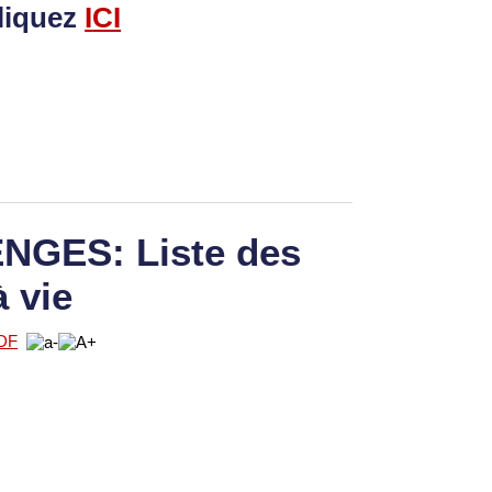
liquez
I
CI
GES: Liste des
à vie