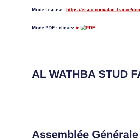
Mode Liseuse :
https://issuu.com/afac_france/do
Mode PDF : cliquez
ici
AL WATHBA STUD 
Assemblée Générale