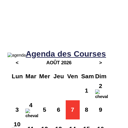
Agenda des Courses
<
AOÛT 2026
>
Lun
Mar
Mer
Jeu
Ven
Sam
Dim
2
1
4
3
5
6
7
8
9
10