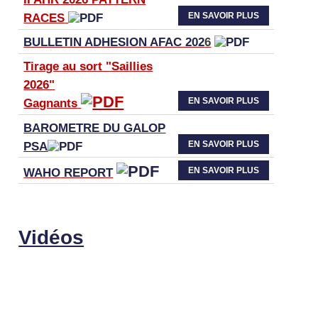
EN SAVOIR PLUS
RACES
BULLETIN ADHESION AFAC 202
6
Tirage au sort "Saillies
2026"
EN SAVOIR PLUS
Gagnants
BAROMETRE DU GALOP
EN SAVOIR PLUS
PSA
EN SAVOIR PLUS
WAHO
REPORT
Vidéos