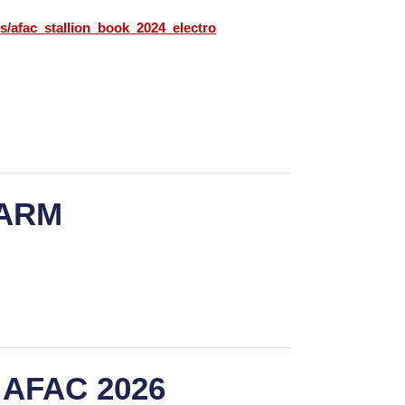
cs/afac_stallion_book_2024_electro
FARM
 AFAC 2026