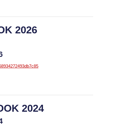
OK 2026
26
868934272493db7c85
OOK 2024
24