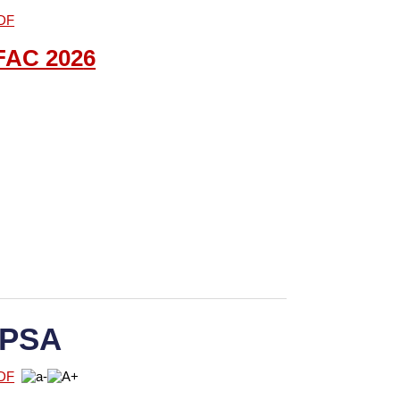
FAC
202
6
 PSA