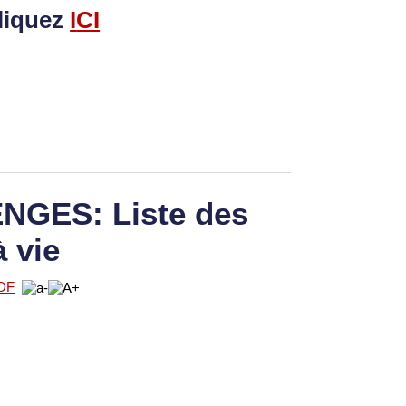
liquez
I
CI
GES: Liste des
à vie