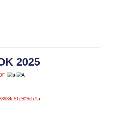
OK 2025
868934c51e909eb7fa