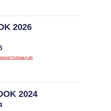
OK 2026
26
868934272493db7c85
OOK 2024
24