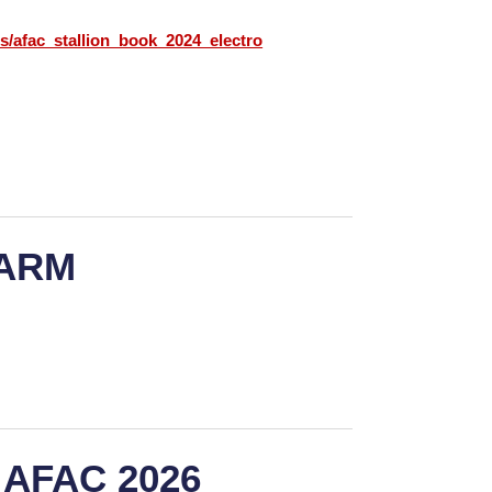
cs/afac_stallion_book_2024_electro
FARM
 AFAC 2026