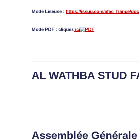
Mode Liseuse :
https://issuu.com/afac_france/do
Mode PDF : cliquez
ici
AL WATHBA STUD 
Assemblée Générale