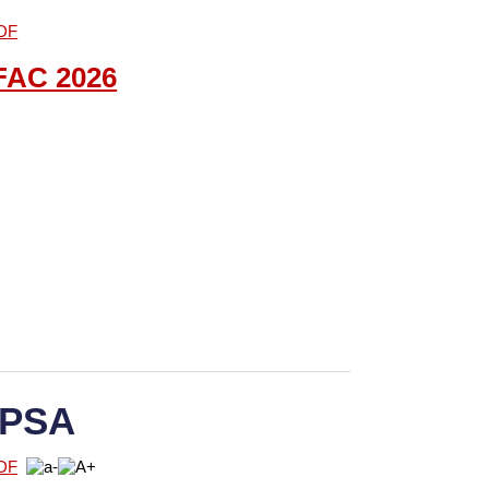
FAC
202
6
 PSA