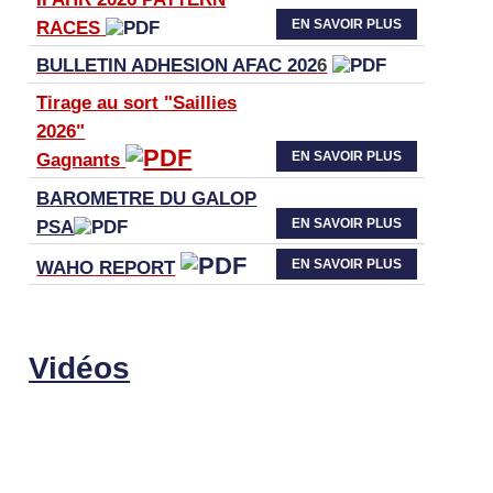
EN SAVOIR PLUS
RACES
BULLETIN ADHESION AFAC 202
6
Tirage au sort "Saillies
2026"
EN SAVOIR PLUS
Gagnants
BAROMETRE DU GALOP
EN SAVOIR PLUS
PSA
EN SAVOIR PLUS
WAHO
REPORT
Vidéos