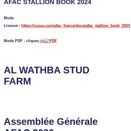
AFAC STALLION BOOK 2024
Mode
Liseuse :
https://issuu.com/afac_france/docs/afac_stallion_book_2024
Mode PDF : cliquez
ici
AL WATHBA STUD
FARM
Assemblée Générale