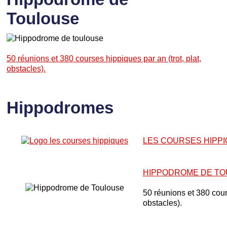
Toulouse
50 réunions et 380 courses hippiques par an (trot, plat,
obstacles).
Hippodromes
LES COURSES HIPP
HIPPODROME DE T
50 réunions et 380 cours
obstacles).