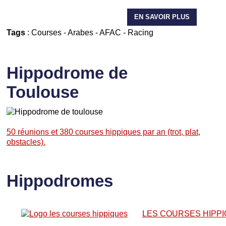
EN SAVOIR PLUS
Tags
:
Courses
-
Arabes
-
AFAC
-
Racing
Hippodrome de
Toulouse
50 réunions et 380 courses hippiques par an (trot, plat,
obstacles).
Hippodromes
LES COURSES HIPP