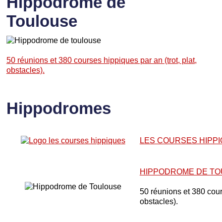
Hippodrome de
Toulouse
50 réunions et 380 courses hippiques par an (trot, plat,
obstacles).
Hippodromes
LES COURSES HIPP
HIPPODROME DE T
50 réunions et 380 cours
obstacles).