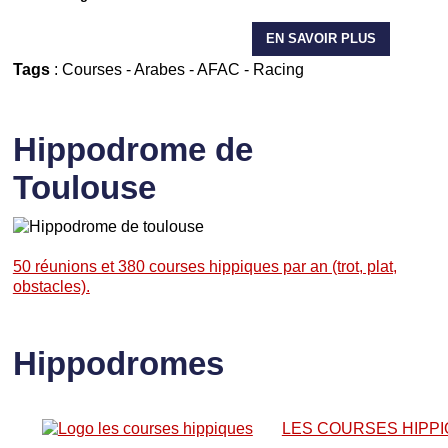
EN SAVOIR PLUS
Tags
:
Courses
-
Arabes
-
AFAC
-
Racing
Hippodrome de
Toulouse
50 réunions et 380 courses hippiques par an (trot, plat,
obstacles).
Hippodromes
LES COURSES HIPP