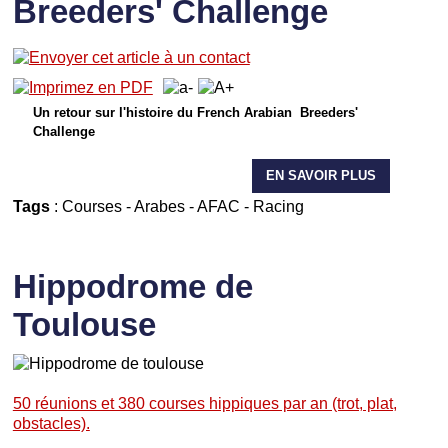
Breeders' Challenge
Un retour sur l'histoire du French Arabian Breeders'
Challenge
EN SAVOIR PLUS
Tags
:
Courses
-
Arabes
-
AFAC
-
Racing
Hippodrome de
Toulouse
50 réunions et 380 courses hippiques par an (trot, plat,
obstacles).