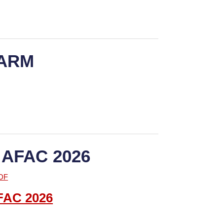
FARM
 AFAC 2026
FAC
202
6