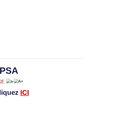
 PSA
liquez
I
CI