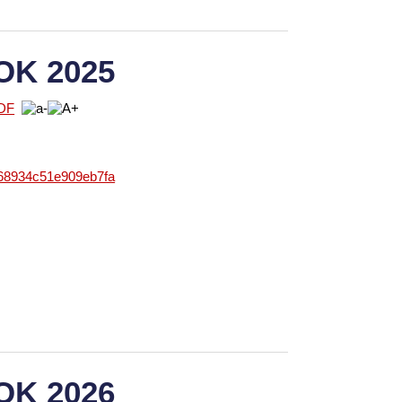
OK 2025
868934c51e909eb7fa
OK 2026