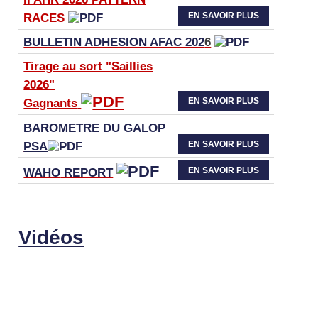
EN SAVOIR PLUS
RACES
BULLETIN ADHESION AFAC 202
6
Tirage au sort "Saillies
2026"
EN SAVOIR PLUS
Gagnants
BAROMETRE DU GALOP
EN SAVOIR PLUS
PSA
EN SAVOIR PLUS
WAHO
REPORT
Vidéos