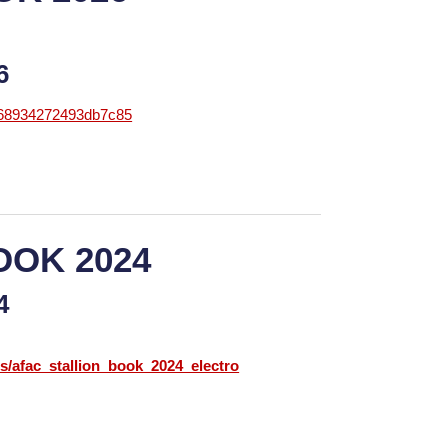
26
868934272493db7c85
OOK 2024
24
cs/afac_stallion_book_2024_electro