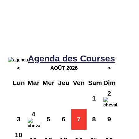
Agenda des Courses
<
AOÛT 2026
>
Lun
Mar
Mer
Jeu
Ven
Sam
Dim
2
1
4
3
5
6
7
8
9
10