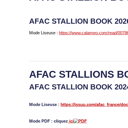
AFAC STALLION BOOK 20
Mode Liseuse :
https://www.calameo.com/read/007
AFAC STALLIONS B
AFAC STALLION BOOK 20
Mode Liseuse :
https://issuu.com/afac_france/do
Mode PDF : cliquez
ici