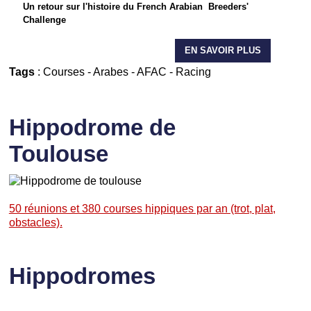
Un retour sur l'histoire du French Arabian Breeders'
Challenge
EN SAVOIR PLUS
Tags
:
Courses
-
Arabes
-
AFAC
-
Racing
Hippodrome de
Toulouse
50 réunions et 380 courses hippiques par an (trot, plat,
obstacles).
Hippodromes