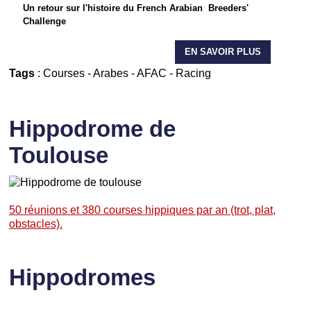
Un retour sur l'histoire du French Arabian Breeders'
Challenge
EN SAVOIR PLUS
Tags
:
Courses
-
Arabes
-
AFAC
-
Racing
Hippodrome de
Toulouse
50 réunions et 380 courses hippiques par an (trot, plat,
obstacles).
Hippodromes